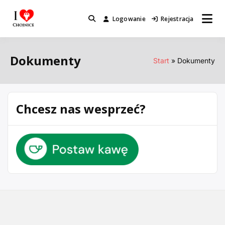
Przejdź
do
Logowanie
Rejestracja
Miejsca które warto odwiedzić.
I Love Chojnice
treści
Dokumenty
Start
Dokumenty
Chcesz nas wesprzeć?