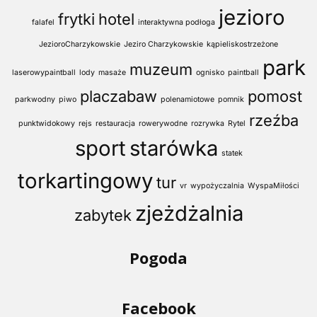
jezioro
frytki
hotel
falafel
interaktywna podłoga
JezioroCharzykowskie
Jeziro Charzykowskie
kąpieliskostrzeżone
park
muzeum
laserowypaintball
lody
masaże
ognisko
paintball
placzabaw
pomost
parkwodny
piwo
polenamiotowe
pomnik
rzeźba
punktwidokowy
rejs
restauracja
rowerywodne
rozrywka
Rytel
sport
starówka
statek
torkartingowy
tur
vr
wypożyczalnia
WyspaMiłości
zjeżdżalnia
zabytek
Pogoda
Facebook