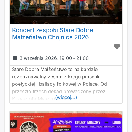
Koncert zespołu Stare Dobre
Małżeństwo Chojnice 2026
3 września 2026, 19:00
-
21:00
Stare Dobre Małżeństwo to najbardziej
rozpoznawalny zespół z kręgu piosenki
poetyckiej i ballady folkowej w Polsce. Od
przeszło trzech dekad prowadzony przez
(więcej...)
Krzysztofa Myszkowskiego –
charyzmatycznego pieśniarza, kompozytora i
autora o studenckim rodowodzie. Skład
zespołu: Krzysztof Myszkowski – śpiew, gitara,
harmonijka ustna Wojciech Czemplik – skrzypce