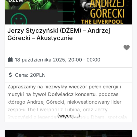
Jerzy Styczyński (DŻEM) – Andrzej
Górecki – Akustycznie
18 października 2025, 20:00
-
00:00
Cena:
20PLN
Zapraszamy na niezwykły wieczór pełen energii i
muzyki na żywo! Doświadcz koncertu, podczas
którego Andrzej Górecki, niekwestionowany lider
zespołu The Liverpool z Lubina, oraz Jerzy
(więcej...)
Styczyński z legendarnego zespołu Dżem, spotkają
się na scenie, aby dostarczyć niezapomniane
wrażenia muzyczne. Przygotuj się na przekrój