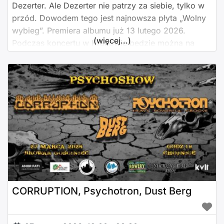
Dezerter. Ale Dezerter nie patrzy za siebie, tylko w
przód. Dowodem tego jest najnowsza płyta „Wolny
wybieg”. Premiera albumu już 13 lutego 2026.
(więcej...)
Podczas koncertu w Krakowie będzie można na
żywo usłyszeć zarówno doskonale znane utwory z
bogatego dorobku zespołu jak i nowe kompozycje z
najnowszego albumu. DEZERTER to: Robert Matera
– gitara,
CORRUPTION, Psychotron, Dust Berg