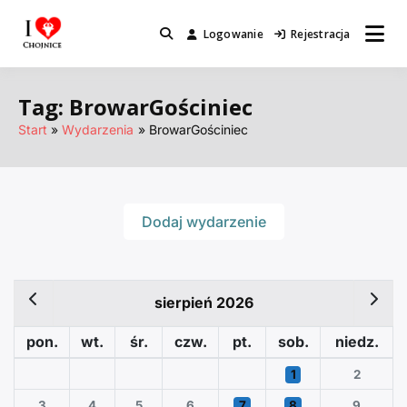
Przejdź
do
Logowanie
Rejestracja
Miejsca które warto odwiedzić.
I Love Chojnice
treści
Tag: BrowarGościniec
Start
Wydarzenia
BrowarGościniec
Dodaj wydarzenie
sierpień 2026
pon.
wt.
śr.
czw.
pt.
sob.
niedz.
1
2
3
4
5
6
7
8
9