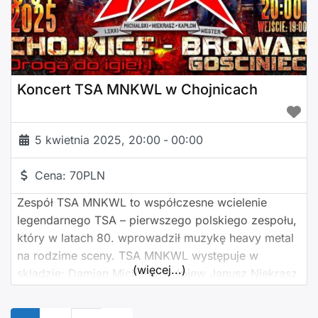
Koncert TSA MNKWL w Chojnicach
5 kwietnia 2025, 20:00
-
00:00
Cena:
70PLN
Zespół TSA MNKWL to współczesne wcielenie
legendarnego TSA – pierwszego polskiego zespołu,
który w latach 80. wprowadził muzykę heavy metal
na rodzime sceny. TSA MNKWL występuje w
(więcej...)
składzie: Damian Michalski – śpiew Janusz Niekrasz
– bas Marek Kapłon – perkusja Maciej Wester –
gitara Piotr Lekki – gitara Bilety w barze Browaru.