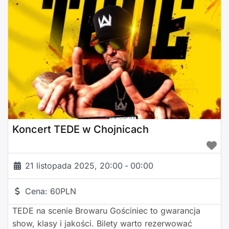
czasem jedyną sensowną reakcją jest śmiech.
Support, nieoczywisty, Kuba Wilczek. Bilety :
https://bkb.pl/197139-59f2d * Wydarzenie dla
dorosłych!!! *
Koncert TEDE w Chojnicach
21 listopada 2025, 20:00
-
00:00
Cena:
60PLN
TEDE na scenie Browaru Gościniec to gwarancja
show, klasy i jakości. Bilety warto rezerwować