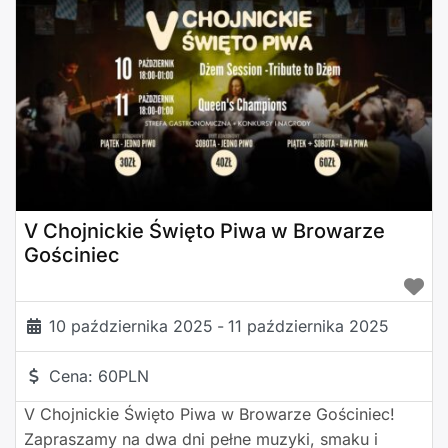
gatunków muzycznych, w tym rocka, bluesa i
country, prezentowanych na akustycznych gitarach,
uzupełnionych o znakomity wokal. To
V Chojnickie Święto Piwa w Browarze
Gościniec
10 października 2025
-
11 października 2025
Cena:
60PLN
V Chojnickie Święto Piwa w Browarze Gościniec!
Zapraszamy na dwa dni pełne muzyki, smaku i