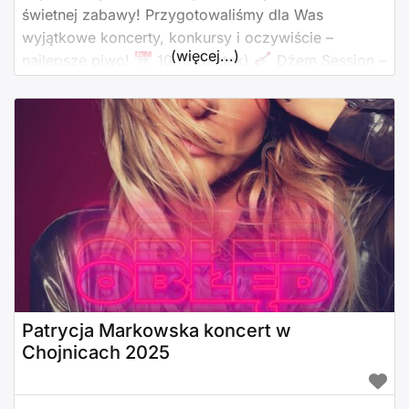
świetnej zabawy! Przygotowaliśmy dla Was
wyjątkowe koncerty, konkursy i oczywiście –
(więcej...)
najlepsze piwo!
10.10 (piątek)
Dżem Session –
Tribute to Dżem
20:00–1:00
Wstęp: 30 zł (+ 1
piwo gratis)
11.10 (sobota)
Queen’s
Champions – Tribute to Queen
20:00–1:00
Patrycja Markowska koncert w
Chojnicach 2025