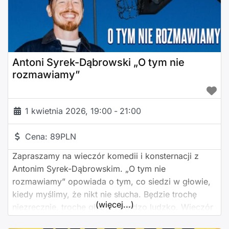
Antoni Syrek-Dąbrowski „O tym nie
rozmawiamy”
1 kwietnia 2026, 19:00
-
21:00
Cena:
89PLN
Zapraszamy na wieczór komedii i konsternacji z
Antonim Syrek-Dąbrowskim. „O tym nie
rozmawiamy” opowiada o tym, co siedzi w głowie,
kiedy myślimy, że nikt nie słucha. Będzie trochę
(więcej...)
niezręcznie, trochę głupio i bardzo ludzko. Wieczór
raczej dla widzów dorosłych, którzy rozumieją, że