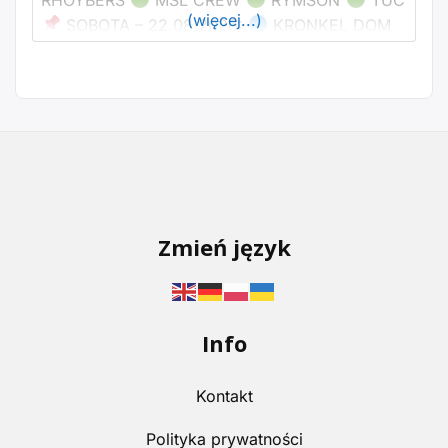
RHOYBERS
MSL CREW
RYMSON
TUC
(więcej...)
SOBOTA – 22.08.2026:
KRONKEL DOM
DONGURALESKO
BELMONDAWG
SHELLERINI
WIŚNIA BAKAJOKO
AGIA
WAVYZIEN X KøDi
RYGOR/EXPE
ZABER
PROWADZENIE PIĄTEK
Zmień język
Info
Kontakt
Polityka prywatności