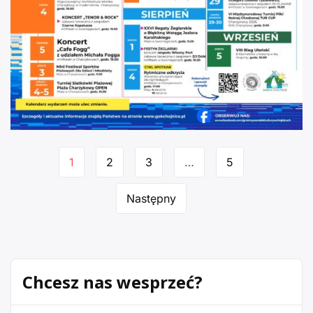
Nawigacja
1
2
3
…
5
po
Następny
stronie
Chcesz nas wesprzeć?