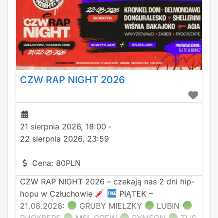
Tomasz Pierzchniak – kontrabas, gitara basowa,
melodyka Bolesław Pietraszkiewicz – gitary
Beata Koptas –
CZW RAP NIGHT 2026
21 sierpnia 2026, 18:00
-
22 sierpnia 2026, 23:59
Cena:
80PLN
CZW RAP NIGHT 2026 – czekają nas 2 dni hip-
hopu w Człuchowie
PIĄTEK –
21.08.2026:
GRUBY MIELZKY
LUBIN