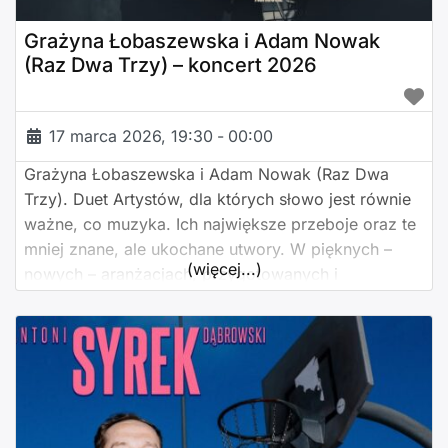
Grażyna Łobaszewska i Adam Nowak
(Raz Dwa Trzy) – koncert 2026
17 marca 2026, 19:30
-
00:00
Grażyna Łobaszewska i Adam Nowak (Raz Dwa
Trzy). Duet Artystów, dla których słowo jest równie
ważne, co muzyka. Ich największe przeboje oraz te
mniej znane, ale ukochane utwory. W pięknych –
(więcej...)
nowych – aranżacjach, przygotowanych i
wykonywanych wspólnie z Przyjaciółmi z zespołu
Ajagore. „Piosenki o ludziach z duszą” to dużo
więcej niż połączenie występu dwóch znakomitych
Artystów i prezentacja ich