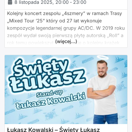
8 listopada 2025, 20:00
-
23:00
Kolejny koncert zespołu „4szmery” w ramach Trasy
„Mixed Tour ’25” który od 27 lat wykonuje
kompozycje legendarnej grupy AC/DC. W 2019 roku
zespół wydał swoją pierwszą płytę autorską „Roll” a
(więcej...)
rok temu powiększył dyskografię o kolejny krążek
„2_4”. Koncerty Szmerów, to wybuchowa mieszanka
największych hitów AC/DC i niemniej
rokendrolowych kompozycji własnych. Zespół
będzie gościł w Chojnicach po raz drugi i
Łukasz Kowalski – Święty Łukasz