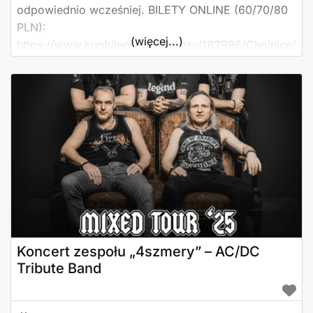
odpowiednio wcześniej. BILETY ONLINE (60/70/80
PLN):
(więcej...)
https://www.kupbilecik.pl/imprezy/182996/Chojnice/
Tede/
Koncert zespołu „4szmery” – AC/DC
Tribute Band