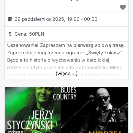
29 października 2025, 19:00
-
00:00
Cena:
50PLN
Uszanowanie! Zapraszam na pierwszą solową trasę.
Zaprezentuje mój trzeci program – „Święty Łukasz”.
Będzie to historia o wychowaniu w katolickiej
rodzinie i o tym gdzie mnie to doprowadziło. Może
(więcej...)
się domyślacie gdzie? Przy okazji zabiorę Was na
wycieczkę do Rzymu, aby spotkać Pana Jana Pawła
II. Na scenie będzie mi towarzyszył Paweł Ścierski
Bilety: 50 zł Wieczór dla osób od