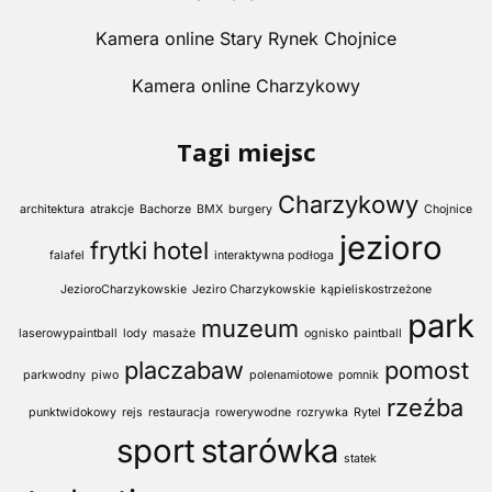
Kamera online Stary Rynek Chojnice
Kamera online Charzykowy
Tagi miejsc
Charzykowy
architektura
atrakcje
Bachorze
BMX
burgery
Chojnice
jezioro
frytki
hotel
falafel
interaktywna podłoga
JezioroCharzykowskie
Jeziro Charzykowskie
kąpieliskostrzeżone
park
muzeum
laserowypaintball
lody
masaże
ognisko
paintball
placzabaw
pomost
parkwodny
piwo
polenamiotowe
pomnik
rzeźba
punktwidokowy
rejs
restauracja
rowerywodne
rozrywka
Rytel
sport
starówka
statek