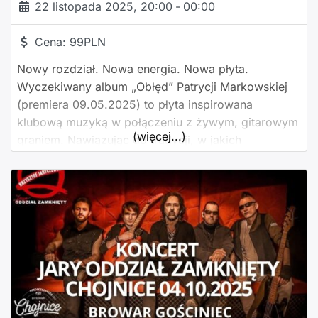
22 listopada 2025, 20:00
-
00:00
Cena:
99PLN
Nowy rozdział. Nowa energia. Nowa płyta.
Wyczekiwany album „Obłęd” Patrycji Markowskiej
(premiera 09.05.2025) to płyta inspirowana
klubową muzyką w połączeniu z żywym, gitarowym
(więcej...)
graniem. Nawiązując do tradycji, w jakich
powstawały najlepsze krążki, został nagrany „na
setkę”, czyli praktycznie na żywo. Chociażby
dlatego nie mogło zabraknąć dedykowanej mu
trasy! Osobiste teksty artystki w połączeniu z
sensualnością, podkreślone brzmieniem
nowoczesnych klawiszy, tworzą