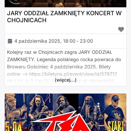
JARY ODDZIAŁ ZAMKNIĘTY KONCERT W
CHOJNICACH
4 października 2025, 18:00
-
23:00
Kolejny raz w Chojnicach zagra JARY ODDZIAŁ
ZAMKNIĘTY. Legenda polskiego rocka powraca do
Browaru Gościniec 4 października 2025. Bilety
online —> https://biletyna.pl/event/view/id/579717
(więcej...)
BILETY JUŻ TAKŻE DO KUPIENIA W BROWARZE
GOŚCINIEC W GODZINACH PRACY RESTAURACJI