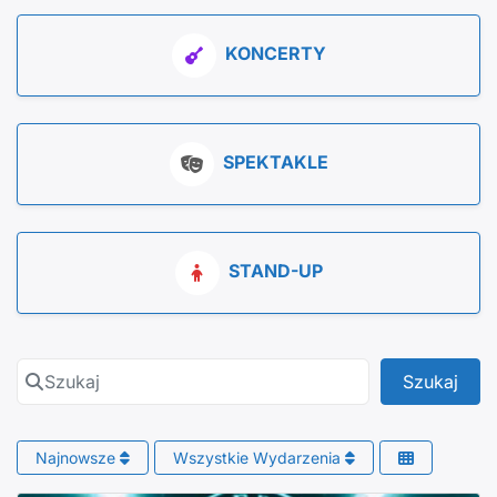
KONCERTY
SPEKTAKLE
STAND-UP
Szukaj
Szuk
Szukaj
Najnowsze
Wszystkie Wydarzenia