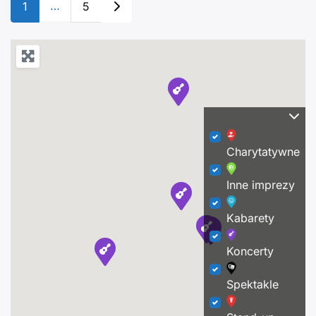
Posts navigation
…
Older posts
1
5
Cena: 70zł Otwarcie bramek: 19:00
Charytatywne
Inne imprezy
Kabarety
Koncerty
Spektakle