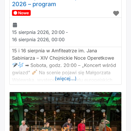
2026 – program
Nowe
15 sierpnia 2026, 20:00
-
16 sierpnia 2026, 00:00
15 i 16 sierpnia w Amfiteatrze im. Jana
Sabiniarza – XIV Chojnickie Noce Operetkowe
➡ Sobota, godz. 20:00 – „Koncert wśród
gwiazd”
Na scenie pojawi się Małgorzata
(więcej...)
Walewska, występująca w wielu europejskich
domach operowych, znana z programu „Twoja
Twarz Brzmi Znajomo”, gdzie zasiada w jury.
Towarzyszyć jej będą: baryton Jakub Milewski
oraz wirtuoz skrzypiec Artur Banaszkiewicz. ➡
Niedziela,