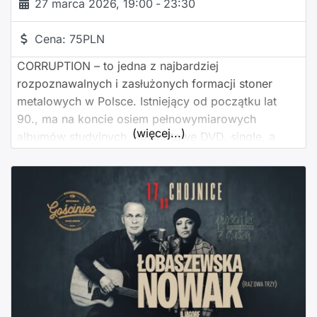
27 marca 2026, 19:00
-
23:30
Cena:
75PLN
CORRUPTION – to jedna z najbardziej
rozpoznawalnych i zasłużonych formacji stoner
metalowych w Polsce. Istniejący od początku lat
90., ma na koncie osiem pełnowymiarowych
(więcej...)
albumów studyjnych, koncertowe DVD, single, a
także tysiące przejechanych kilometrów i setki
zagranych koncertów w kraju i za granicą. W ciągu
ponad 30 lat działalności CORRUPTION występował
na najważniejszych festiwalach, takich jak:
Metalmania (1995, 2006), Przystanek